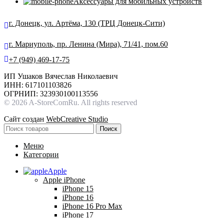
Аксессуары для мобильных устройств
г. Донецк, ул. Артёма, 130 (ТРЦ Донецк-Сити)
г. Мариуполь, пр. Ленина (Мира), 71/41, пом.60
+7 (949) 469-17-75
ИП Ушаков Вячеслав Николаевич
ИНН: 617101103826
ОГРНИП: 323930100113556
© 2026 A-StoreComRu. All rights reserved
Сайт создан
WebCreative Studio
Поиск
Меню
Категории
Apple
Apple iPhone
iPhone 15
iPhone 16
iPhone 16 Pro Max
iPhone 17