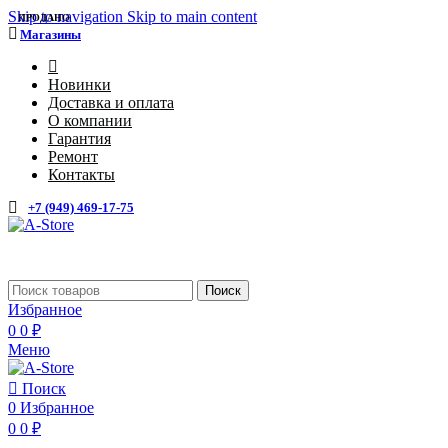
Skip to navigation
Skip to main content
ПРОДАНО
Магазины
4
Новинки
Доставка и оплата
О компании
Гарантия
Ремонт
Контакты
+7 (949) 469-17-75
Каталог
Поиск
Избранное
0
0
₽
Меню
Поиск
0
Избранное
0
0
₽