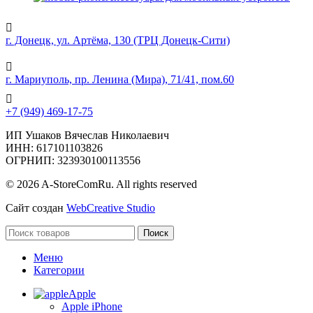
г. Донецк, ул. Артёма, 130 (ТРЦ Донецк-Сити)
г. Мариуполь, пр. Ленина (Мира), 71/41, пом.60
+7 (949) 469-17-75
ИП Ушаков Вячеслав Николаевич
ИНН: 617101103826
ОГРНИП: 323930100113556
© 2026 A-StoreComRu. All rights reserved
Сайт создан
WebCreative Studio
Поиск
Меню
Категории
Apple
Apple iPhone