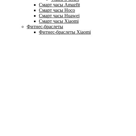
Смарт часы Amazfit
Смарт часы Hoco
Смарт часы Huawei
Смарт часы Xiaomi
Фитнес-браслеты
Фитнес-браслеты Xiaomi
Главная
Новинки
Доставка и оплата
О компании
Гарантия
Ремонт
Контакты
г. Донецк, ул. Артёма, 130 (ТРЦ Донецк-Сити)
+7 (949) 469-17-75
Ежедневно с 10:00 до 20:00