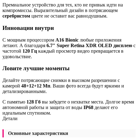
Премиальное устройство для тех, кто не привык идти на
компромиссы. Выразительный дизайн в потрясающем
серебристом
цвете не оставит вас равнодушным.
Инновации внутри
С мощным процессором
A16 Bionic
любые приложения
летают. А благодаря
6.7″ Super Retina XDR OLED дисплею
с
частотой
120 Гц
каждый просмотр видео превращается в
удовольствие.
Ловите лучшие моменты
Делайте потрясающие снимки в высоком разрешении с
камерой
48+12+12 Мп
. Ваши фото всегда будут яркими и
детализированными.
С памятью
128 Гб
вы забудете о нехватке места. Долгое время
автономной работы и защита от воды
IP68
делают его
идеальным спутником.
Детали
Основные характеристики