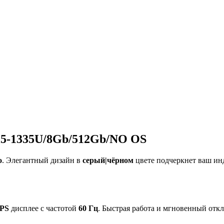
 i5-1335U/8Gb/512Gb/NO OS
o
. Элегантный дизайн в
серый|чёрном
цвете подчеркнет ваш ин
IPS
дисплее с частотой
60 Гц
. Быстрая работа и мгновенный отк