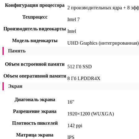
Конфигурация процессора
2 производительных ядра + 8 эфф
Техпроцесс
Intel 7
Производитель видеокарты
Intel
Модель видеокарты
UHD Graphics (интегрированная)
Память
Объем встроенной памяти
512 Гб SSD
Объем оперативной памяти
8 Гб LPDDR4X
Экран
Диагональ экрана
16"
Разрешение экрана
1920×1200 (WUXGA)
Плотность пикселей
142 ppi
Матрица экрана
IPS