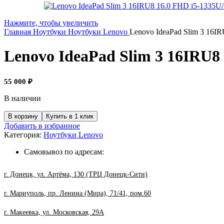
Нажмите, чтобы увеличить
Главная
Ноутбуки
Ноутбуки Lenovo
Lenovo IdeaPad Slim 3 16
Lenovo IdeaPad Slim 3 16IRU
55 000
₽
В наличии
Количество
В корзину
Купить в 1 клик
товара
Добавить в избранное
Lenovo
Категория:
Ноутбуки Lenovo
IdeaPad
Slim
Самовывоз по адресам:
3
16IRU8
г. Донецк, ул. Артёма, 130 (ТРЦ Донецк-Сити)
16.0
FHD
г. Мариуполь, пр. Ленина (Мира), 71/41, пом.60
i5-
1335U/8Gb/512Gb/NO
г. Макеевка, ул. Московская, 29А
OS