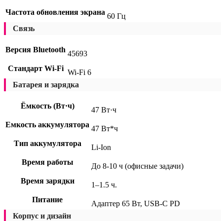
Частота обновления экрана
60 Гц
Связь
Версия Bluetooth
45693
Стандарт Wi-Fi
Wi-Fi 6
Батарея и зарядка
Ёмкость (Вт·ч)
47 Вт·ч
Емкость аккумулятора
47 Вт*ч
Тип аккумулятора
Li-Ion
Время работы
До 8-10 ч (офисные задачи)
Время зарядки
1–1.5 ч.
Питание
Адаптер 65 Вт, USB-C PD
Корпус и дизайн