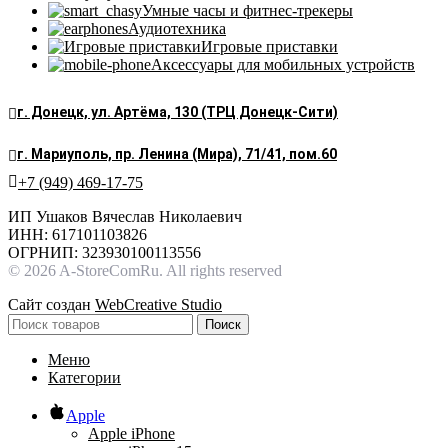
Умные часы и фитнес-трекеры
Аудиотехника
Игровые приставки
Аксессуары для мобильных устройств
г. Донецк, ул. Артёма, 130 (ТРЦ Донецк-Сити)
г. Мариуполь, пр. Ленина (Мира), 71/41, пом.60
+7 (949) 469-17-75
ИП Ушаков Вячеслав Николаевич
ИНН: 617101103826
ОГРНИП: 323930100113556
© 2026 A-StoreComRu. All rights reserved
Сайт создан
WebCreative Studio
Поиск
Меню
Категории
Apple
Apple iPhone