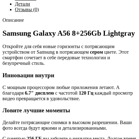
Детали
Отзывы (0)
Описание
Samsung Galaxy A56 8+256Gb Lightgray
Откройте для себя новые горизонты с потрясающим
устройством от Samsung в потрясающем
сером
цвете. Этот
смартфон сочетает в себе передовые технологии и
безупречный стиль.
Инновации внутри
С мощным процессором любые приложения летают. А
благодаря
6.7″ дисплею
с частотой
120 Гц
каждый просмотр
видео превращается в удовольствие.
Ловите лучшие моменты
Делайте потрясающие снимки в высоком разрешении. Ваши
фото всегда будут яркими и детализированными.
С памятью
256 ГБ
вы забудете о нехватке места. Долгое время