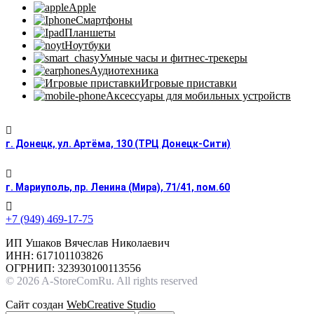
Apple
Смартфоны
Планшеты
Ноутбуки
Умные часы и фитнес-трекеры
Аудиотехника
Игровые приставки
Аксессуары для мобильных устройств
г. Донецк, ул. Артёма, 130 (ТРЦ Донецк-Сити)
г. Мариуполь, пр. Ленина (Мира), 71/41, пом.60
+7 (949) 469-17-75
ИП Ушаков Вячеслав Николаевич
ИНН: 617101103826
ОГРНИП: 323930100113556
© 2026 A-StoreComRu. All rights reserved
Сайт создан
WebCreative Studio