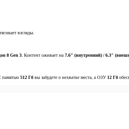
тягивает взгляды.
on 8 Gen 3
. Контент оживает на
7.6″ (внутренний) / 6.3″ (в
С памятью
512 Гб
вы забудете о нехватке места, а ОЗУ
12 Гб
обесп