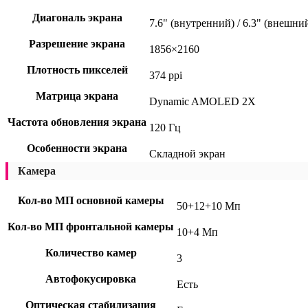
Диагональ экрана
7.6" (внутренний) / 6.3" (внешни
Разрешение экрана
1856×2160
Плотность пикселей
374 ppi
Матрица экрана
Dynamic AMOLED 2X
Частота обновления экрана
120 Гц
Особенности экрана
Складной экран
Камера
Кол-во МП основной камеры
50+12+10 Мп
Кол-во МП фронтальной камеры
10+4 Мп
Количество камер
3
Автофокусировка
Есть
Оптическая стабилизация