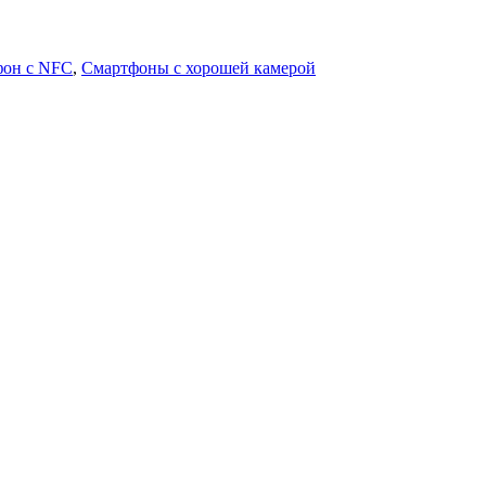
фон с NFC
,
Смартфоны с хорошей камерой