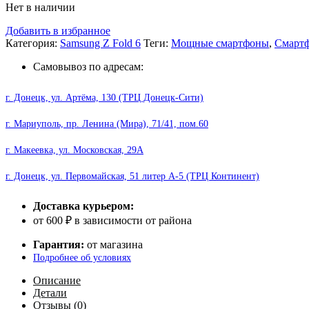
Нет в наличии
Добавить в избранное
Категория:
Samsung Z Fold 6
Теги:
Мощные смартфоны
,
Смарт
Самовывоз по адресам:
г. Донецк, ул. Артёма, 130 (ТРЦ Донецк-Сити)
г. Мариуполь, пр. Ленина (Мира), 71/41, пом.60
г. Макеевка, ул. Московская, 29А
г. Донецк, ул. Первомайская, 51 литер А-5 (ТРЦ Континент)
Доставка курьером:
от 600 ₽ в зависимости от района
Гарантия:
от магазина
Подробнее об условиях
Описание
Детали
Отзывы (0)