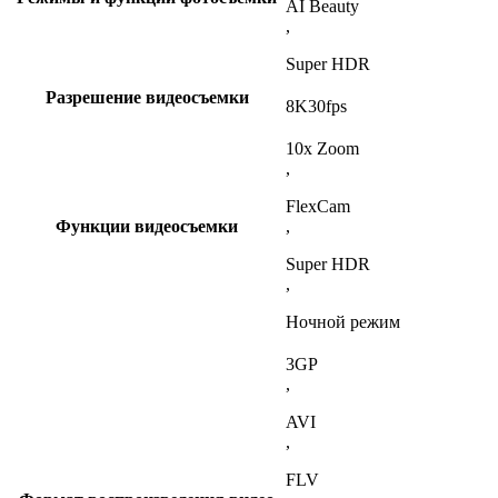
AI Beauty
,
Super HDR
Разрешение видеосъемки
8K30fps
10x Zoom
,
FlexCam
Функции видеосъемки
,
Super HDR
,
Ночной режим
3GP
,
AVI
,
FLV