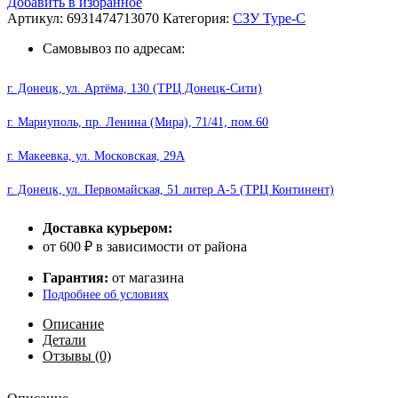
Добавить в избранное
HOCO
Артикул:
6931474713070
Категория:
СЗУ Type-C
C73A
Glorious
Самовывоз по адресам:
Dual
port
г. Донецк, ул. Артёма, 130 (ТРЦ Донецк-Сити)
2.4A
Type-
г. Мариуполь, пр. Ленина (Мира), 71/41, пом.60
C
white
г. Макеевка, ул. Московская, 29А
г. Донецк, ул. Первомайская, 51 литер А-5 (ТРЦ Континент)
Доставка курьером:
от 600 ₽ в зависимости от района
Гарантия:
от магазина
Подробнее об условиях
Описание
Детали
Отзывы (0)