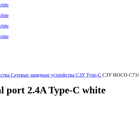
йства
Сетевые зарядные устройства
СЗУ Type-C
СЗУ HOCO C73A G
port 2.4A Type-C white