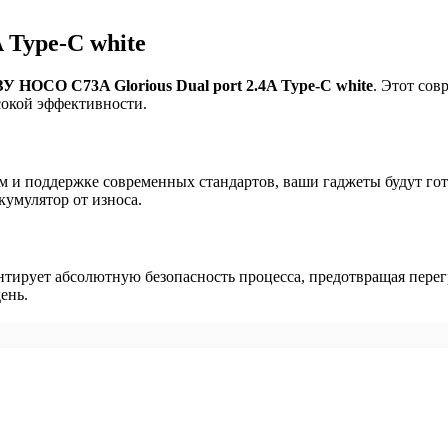
 Type-C white
У HOCO C73A Glorious Dual port 2.4A Type-C white
. Этот со
ысокой эффективности.
м и поддержке современных стандартов, ваши гаджеты будут гот
умулятор от износа.
нтирует абсолютную безопасность процесса, предотвращая пере
ень.