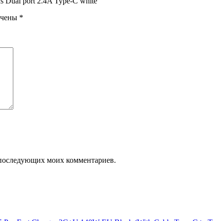
Dual port 2.4A Type-C white”
ечены
*
ля последующих моих комментариев.