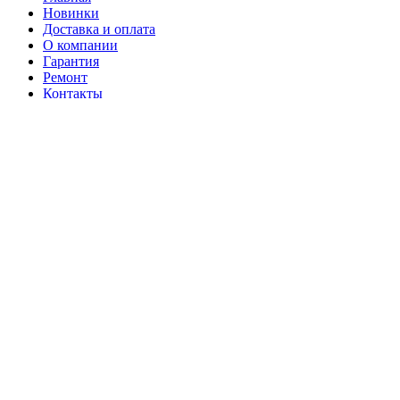
Новинки
Доставка и оплата
О компании
Гарантия
Ремонт
Контакты
г. Донецк, ул. Артёма, 130 (ТРЦ Донецк-Сити)
+7 (949) 469-17-75
Ежедневно с 10:00 до 20:00
г. Донецк, ул. Артёма, 130 (ТРЦ Донецк-Сити)
Избранное
Корзина
Закрыть
Для улучшения работы сайта мы используем cookie-файлы.
Продолжая пользоваться сайтом, вы соглашаетесь с
Политикой конфиденциальности.