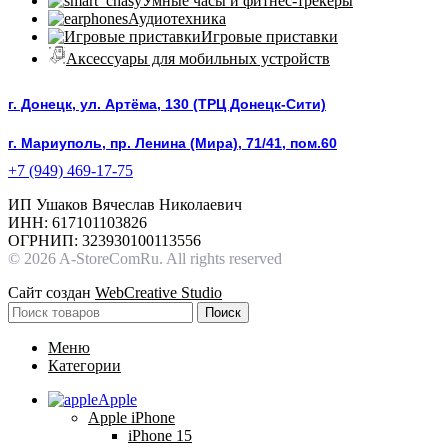
Умные часы и фитнес-трекеры
Аудиотехника
Игровые приставки
Аксессуары для мобильных устройств
г. Донецк, ул. Артёма, 130 (ТРЦ Донецк-Сити)
г. Мариуполь, пр. Ленина (Мира), 71/41, пом.60
+7 (949) 469-17-75
ИП Ушаков Вячеслав Николаевич
ИНН: 617101103826
ОГРНИП: 323930100113556
© 2026 A-StoreComRu. All rights reserved
Сайт создан
WebCreative Studio
Поиск
Меню
Категории
Apple
Apple iPhone
iPhone 15