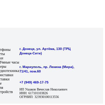
г. Донецк, ул. Артёма, 130 (ТРЦ
тфоны
Донецк-Сити)
еты
ки
Умные часы
керы
г. Мариуполь, пр. Ленина (Мира),
удиотехника
71/41, пом.60
ставки
+7 (949) 469-17-75
ля
ИП Ушаков Вячеслав Николаевич
тройств
ИНН: 617101103826
ОГРНИП: 323930100113556