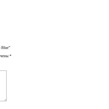
 Blue”
ечены
*