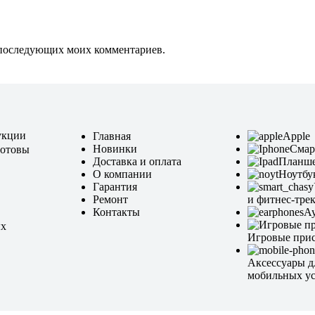
ля последующих моих комментариев.
укции
Главная
Apple
Новинки
Смар
готовы
Доставка и оплата
Планш
О компании
Ноутбу
Гарантия
Ремонт
и фитнес-тре
Контакты
А
ых
Игровые при
Аксессуары д
мобильных ус