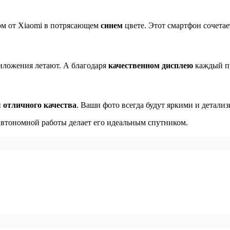
ом от Xiaomi в потрясающем
синем
цвете. Этот смартфон сочетае
ложения летают. А благодаря
качественном дисплею
каждый пр
й
отличного качества
. Ваши фото всегда будут яркими и детали
 автономной работы делает его идеальным спутником.