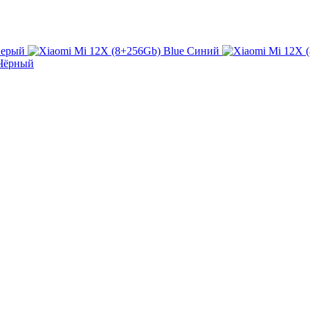
ерый
Синий
Чёрный