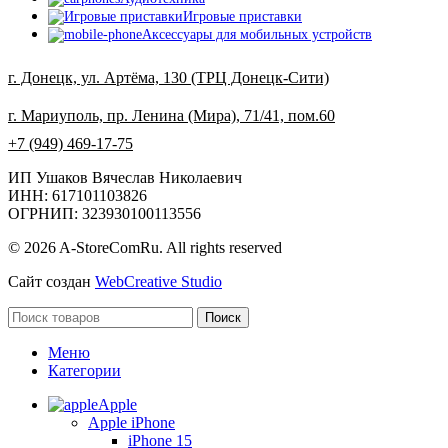
Игровые приставки
Аксессуары для мобильных устройств
г. Донецк, ул. Артёма, 130 (ТРЦ Донецк-Сити)
г. Мариуполь, пр. Ленина (Мира), 71/41, пом.60
+7 (949) 469-17-75
ИП Ушаков Вячеслав Николаевич
ИНН: 617101103826
ОГРНИП: 323930100113556
© 2026 A-StoreComRu. All rights reserved
Сайт создан
WebCreative Studio
Поиск
Меню
Категории
Apple
Apple iPhone
iPhone 15