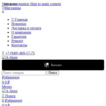
Skip to navigation
Skip to main content
ПРОДАНО
Магазины
4
Главная
Новинки
Доставка и оплата
О компании
Гарантия
Ремонт
Контакты
+7 (949) 469-17-75
Каталог
Поиск
Избранное
0
0
₽
Меню
Поиск
0
Избранное
0
0
₽