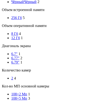
Чёрный
Чёрный
2
Объем встроенной памяти
256 Гб
5
Объем оперативной памяти
8 Гб
4
12 Гб
1
Диагональ экрана
6.7"
1
6.77"
2
6.79"
1
Количество камер
2
4
Кол-во МП основной камеры
108+2 Мп
1
108+5 Мп
3