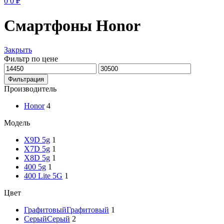
0
0
₽
Смартфоны Honor
Закрыть
Фильтр по цене
Минимальная
Максимальная
цена
цена
Фильтрация
Производитель
Honor
4
Модель
X9D 5g
1
X7D 5g
1
X8D 5g
1
400 5g
1
400 Lite 5G
1
Цвет
Графитовый
Графитовый
1
Серый
Серый
2