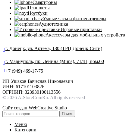
Смартфоны
Планшеты
Ноутбуки
Умные часы и фитнес-трекеры
Аудиотехника
Игровые приставки
Аксессуары для мобильных устройств
г. Донецк, ул. Артёма, 130 (ТРЦ Донецк-Сити)
г. Мариуполь, пр. Ленина (Мира), 71/41, пом.60
+7 (949) 469-17-75
ИП Ушаков Вячеслав Николаевич
ИНН: 617101103826
ОГРНИП: 323930100113556
© 2026 A-StoreComRu. All rights reserved
Сайт создан
WebCreative Studio
Поиск
Меню
Категории