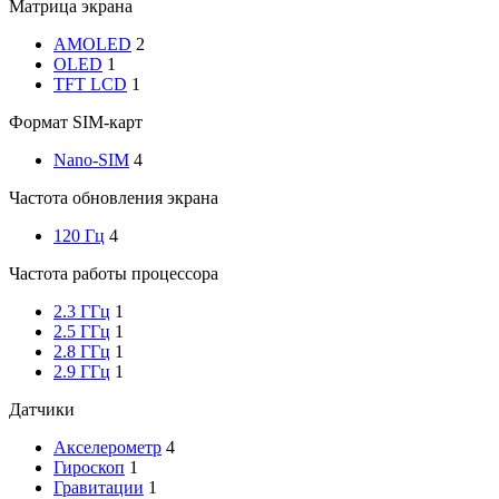
Матрица экрана
AMOLED
2
OLED
1
TFT LCD
1
Формат SIM-карт
Nano-SIM
4
Частота обновления экрана
120 Гц
4
Частота работы процессора
2.3 ГГц
1
2.5 ГГц
1
2.8 ГГц
1
2.9 ГГц
1
Датчики
Акселерометр
4
Гироскоп
1
Гравитации
1