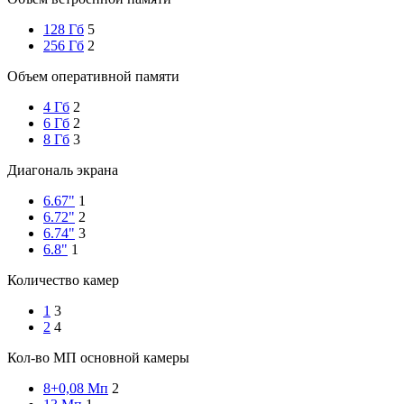
128 Гб
5
256 Гб
2
Объем оперативной памяти
4 Гб
2
6 Гб
2
8 Гб
3
Диагональ экрана
6.67"
1
6.72"
2
6.74"
3
6.8"
1
Количество камер
1
3
2
4
Кол-во МП основной камеры
8+0,08 Мп
2