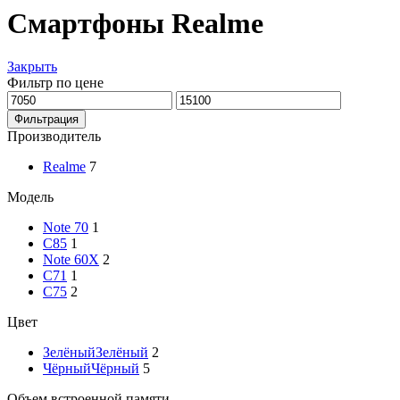
Смартфоны Realme
Закрыть
Фильтр по цене
Минимальная
Максимальная
цена
цена
Фильтрация
Производитель
Realme
7
Модель
Note 70
1
C85
1
Note 60X
2
C71
1
C75
2
Цвет
Зелёный
Зелёный
2
Чёрный
Чёрный
5
Объем встроенной памяти