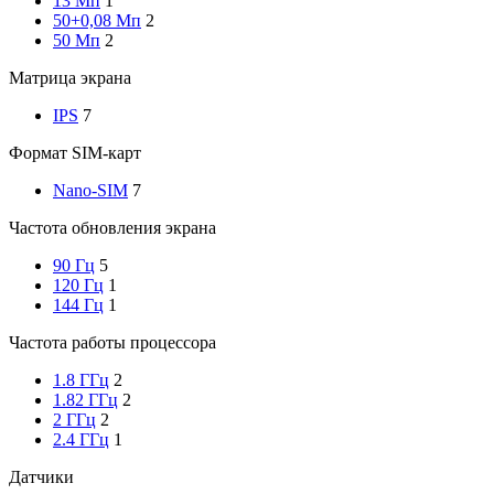
13 Мп
1
50+0,08 Мп
2
50 Мп
2
Матрица экрана
IPS
7
Формат SIM-карт
Nano-SIM
7
Частота обновления экрана
90 Гц
5
120 Гц
1
144 Гц
1
Частота работы процессора
1.8 ГГц
2
1.82 ГГц
2
2 ГГц
2
2.4 ГГц
1
Датчики