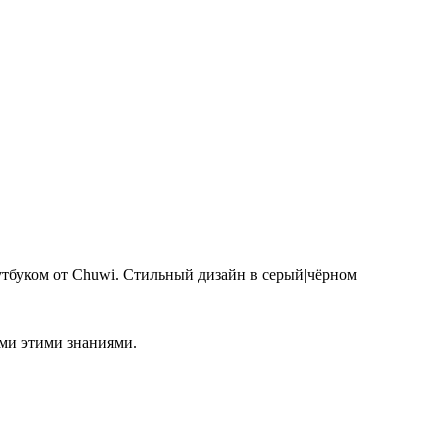
буком от Chuwi. Стильный дизайн в серый|чёрном
ами этими знаниями.