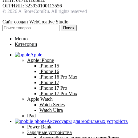
ИНН: 617101103826
ОГРНИП: 323930100113556
© 2026 A-StoreComRu. All rights reserved
Сайт создан
WebCreative Studio
Поиск
Меню
Категории
Apple
Apple iPhone
iPhone 15
iPhone 16
iPhone 16 Pro Max
iPhone 17
iPhone 17 Pro
iPhone 17 Pro Max
Apple Watch
Watch Series
Watch Ultra
iPad
Аксессуары для мобильных устройств
Power Bank
Зарядные устройства
Автомобильные зарядные устройства