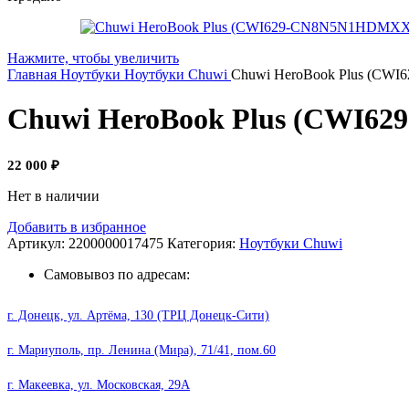
Нажмите, чтобы увеличить
Главная
Ноутбуки
Ноутбуки Chuwi
Chuwi HeroBook Plus (CWI
Chuwi HeroBook Plus (CWI62
22 000
₽
Нет в наличии
Добавить в избранное
Артикул:
2200000017475
Категория:
Ноутбуки Chuwi
Самовывоз по адресам:
г. Донецк, ул. Артёма, 130 (ТРЦ Донецк-Сити)
г. Мариуполь, пр. Ленина (Мира), 71/41, пом.60
г. Макеевка, ул. Московская, 29А