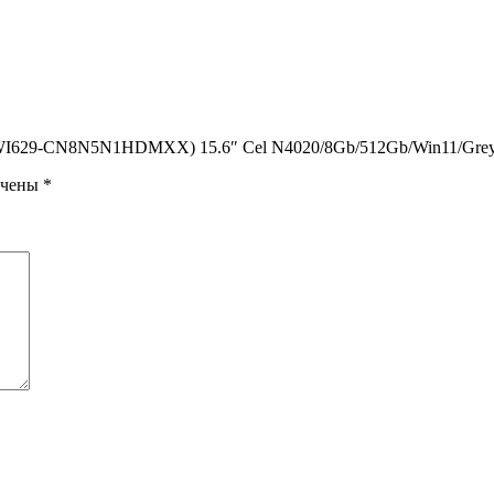
 (CWI629-CN8N5N1HDMXX) 15.6″ Cel N4020/8Gb/512Gb/Win11/Gre
ечены
*