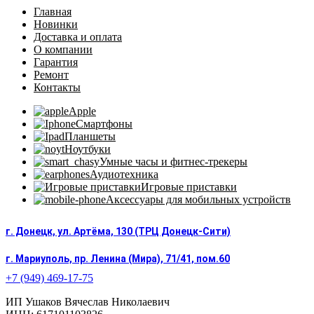
Главная
Новинки
Доставка и оплата
О компании
Гарантия
Ремонт
Контакты
Apple
Смартфоны
Планшеты
Ноутбуки
Умные часы и фитнес-трекеры
Аудиотехника
Игровые приставки
Аксессуары для мобильных устройств
г. Донецк, ул. Артёма, 130 (ТРЦ Донецк-Сити)
г. Мариуполь, пр. Ленина (Мира), 71/41, пом.60
+7 (949) 469-17-75
ИП Ушаков Вячеслав Николаевич