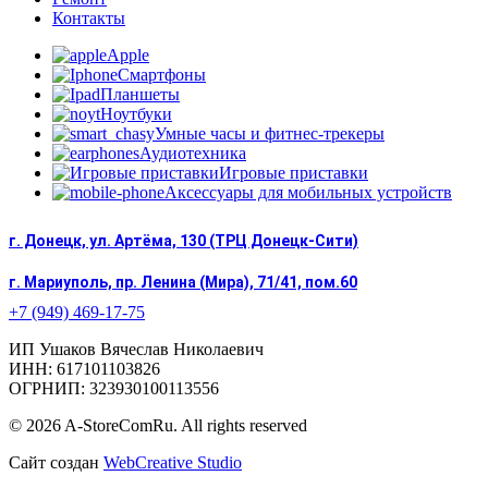
Контакты
Apple
Смартфоны
Планшеты
Ноутбуки
Умные часы и фитнес-трекеры
Аудиотехника
Игровые приставки
Аксессуары для мобильных устройств
г. Донецк, ул. Артёма, 130 (ТРЦ Донецк-Сити)
г. Мариуполь, пр. Ленина (Мира), 71/41, пом.60
+7 (949) 469-17-75
ИП Ушаков Вячеслав Николаевич
ИНН: 617101103826
ОГРНИП: 323930100113556
© 2026 A-StoreComRu. All rights reserved
Сайт создан
WebCreative Studio