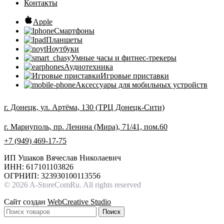
Контакты
Apple
Смартфоны
Планшеты
Ноутбуки
Умные часы и фитнес-трекеры
Аудиотехника
Игровые приставки
Аксессуары для мобильных устройств
г. Донецк, ул. Артёма, 130 (ТРЦ Донецк-Сити)
г. Мариуполь, пр. Ленина (Мира), 71/41, пом.60
+7 (949) 469-17-75
ИП Ушаков Вячеслав Николаевич
ИНН: 617101103826
ОГРНИП: 323930100113556
© 2026 A-StoreComRu. All rights reserved
Сайт создан
WebCreative Studio
Поиск