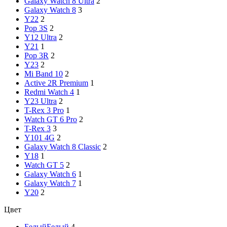
Galaxy Watch 8 Ultra
2
Galaxy Watch 8
3
Y22
2
Pop 3S
2
Y12 Ultra
2
Y21
1
Pop 3R
2
Y23
2
Mi Band 10
2
Active 2R Premium
1
Redmi Watch 4
1
Y23 Ultra
2
T-Rex 3 Pro
1
Watch GT 6 Pro
2
T-Rex 3
3
Y101 4G
2
Galaxy Watch 8 Classic
2
Y18
1
Watch GT 5
2
Galaxy Watch 6
1
Galaxy Watch 7
1
Y20
2
Цвет
Белый
Белый
4