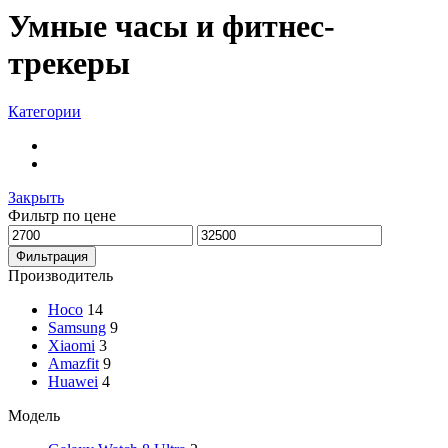
Умные часы и фитнес-
трекеры
Категории
Фитнес-браслеты
Смарт часы
Закрыть
Фильтр по цене
Минимальная
Максимальная
цена
цена
Фильтрация
Производитель
Hoco
14
Samsung
9
Xiaomi
3
Amazfit
9
Huawei
4
Модель