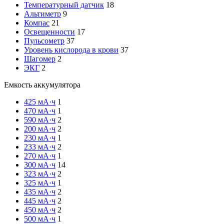
Температурный датчик
18
Альтиметр
9
Компас
21
Освещенности
17
Пульсометр
37
Уровень кислорода в крови
37
Шагомер
2
ЭКГ
2
Емкость аккумулятора
425 мА·ч
1
470 мА·ч
1
590 мА·ч
2
200 мА·ч
2
230 мА·ч
1
233 мА·ч
2
270 мА·ч
1
300 мА·ч
14
323 мА·ч
2
325 мА·ч
1
435 мА·ч
2
445 мА·ч
2
450 мА·ч
2
500 мА·ч
1