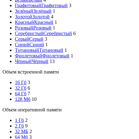
Графитовый
Графитовый
3
Зелёный
Зелёный
1
Золотой
Золотой
4
Красный
Красный
1
Розовый
Розовый
1
Серебристый
Серебристый
6
Серый
Серый
3
Синий
Синий
1
Титановый
Титановый
1
Фиолетовый
Фиолетовый
1
Чёрный
Чёрный
13
Объем встроенной памяти
16 Гб
3
32 Гб
6
64 Гб
7
128 Мб
10
Объем оперативной памяти
1 Гб
2
2 Гб
9
32 МБ
2
64 Мб
3