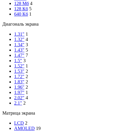
128 Мб
4
128 Кб
5
640 Кб
1
Диагональ экрана
1.31"
1
1.32"
4
1.34"
3
1.43"
5
1.47"
7
1.5"
3
1.52"
1
1.53"
2
1.72"
2
1.83"
2
1.96"
2
1.97"
1
2.02"
4
2.1"
2
Матрица экрана
LCD
2
AMOLED
19