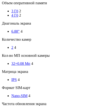
Объем оперативной памяти
3 Гб
2
4 Гб
2
Диагональ экрана
6.88"
4
Количество камер
2
4
Кол-во МП основной камеры
32+0.08 Мп
4
Матрица экрана
IPS
4
Формат SIM-карт
Nano-SIM
4
Частота обновления экрана