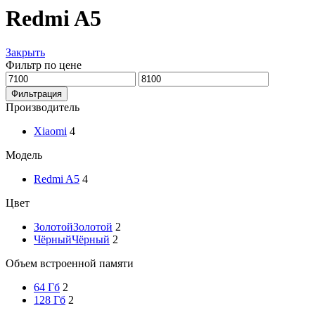
Redmi A5
Закрыть
Фильтр по цене
Минимальная
Максимальная
цена
цена
Фильтрация
Производитель
Xiaomi
4
Модель
Redmi A5
4
Цвет
Золотой
Золотой
2
Чёрный
Чёрный
2
Объем встроенной памяти
64 Гб
2
128 Гб
2