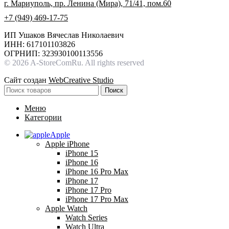
г. Мариуполь, пр. Ленина (Мира), 71/41, пом.60
+7 (949) 469-17-75
ИП Ушаков Вячеслав Николаевич
ИНН: 617101103826
ОГРНИП: 323930100113556
© 2026 A-StoreComRu. All rights reserved
Сайт создан
WebCreative Studio
Поиск
Меню
Категории
Apple
Apple iPhone
iPhone 15
iPhone 16
iPhone 16 Pro Max
iPhone 17
iPhone 17 Pro
iPhone 17 Pro Max
Apple Watch
Watch Series
Watch Ultra