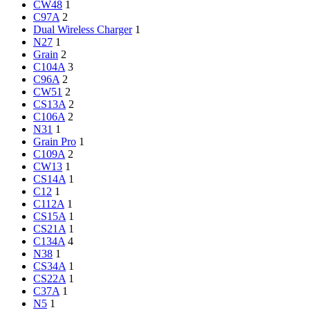
CW48
1
C97A
2
Dual Wireless Charger
1
N27
1
Grain
2
C104A
3
C96A
2
CW51
2
CS13A
2
C106A
2
N31
1
Grain Pro
1
C109A
2
CW13
1
CS14A
1
C12
1
C112A
1
CS15A
1
CS21A
1
C134A
4
N38
1
CS34A
1
CS22A
1
C37A
1
N5
1