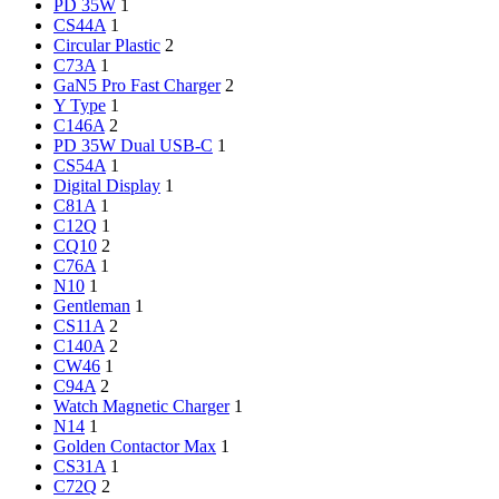
PD 35W
1
CS44A
1
Circular Plastic
2
C73A
1
GaN5 Pro Fast Charger
2
Y Type
1
C146A
2
PD 35W Dual USB-C
1
CS54A
1
Digital Display
1
C81A
1
C12Q
1
CQ10
2
C76A
1
N10
1
Gentleman
1
CS11A
2
C140A
2
CW46
1
C94A
2
Watch Magnetic Charger
1
N14
1
Golden Contactor Max
1
CS31A
1
C72Q
2