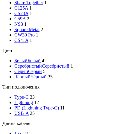
Share Together
1
C125A
1
CS23A
1
C59A
2
NS3
1
Square Metal
2
CW30 Pro
1
CS41A
1
Цвет
Белый
Белый
42
Серебристый
Серебристый
1
Серый
Серый
5
Чёрный
Чёрный
35
Тип подключения
Type-C
33
Lightning
12
PD (Lightning Type-C)
11
USB-A
25
Длина кабеля
1 м.
27