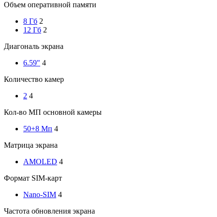
Объем оперативной памяти
8 Гб
2
12 Гб
2
Диагональ экрана
6.59"
4
Количество камер
2
4
Кол-во МП основной камеры
50+8 Мп
4
Матрица экрана
AMOLED
4
Формат SIM-карт
Nano-SIM
4
Частота обновления экрана