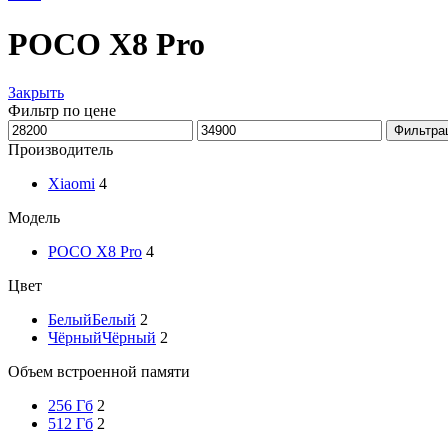
POCO X8 Pro
Закрыть
Фильтр по цене
Минимальная
Максимальная
Фильтра
цена
цена
Производитель
Xiaomi
4
Модель
POCO X8 Pro
4
Цвет
Белый
Белый
2
Чёрный
Чёрный
2
Объем встроенной памяти
256 Гб
2
512 Гб
2