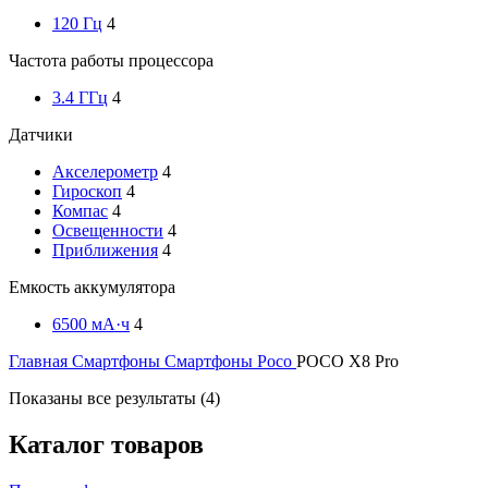
120 Гц
4
Частота работы процессора
3.4 ГГц
4
Датчики
Акселерометр
4
Гироскоп
4
Компас
4
Освещенности
4
Приближения
4
Емкость аккумулятора
6500 мА·ч
4
Главная
Смартфоны
Смартфоны Poco
POCO X8 Pro
Цены:
Показаны все результаты (4)
по
убыванию
Каталог товаров