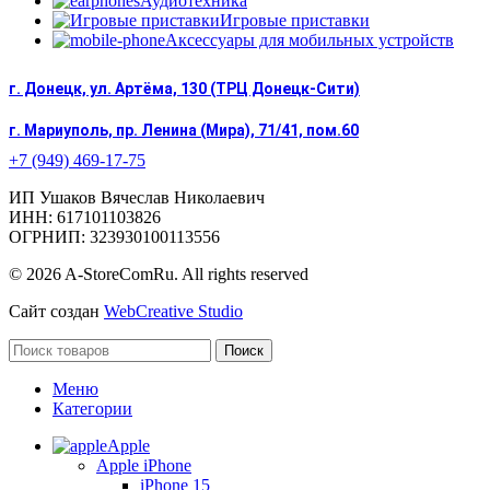
Аудиотехника
Игровые приставки
Аксессуары для мобильных устройств
г. Донецк, ул. Артёма, 130 (ТРЦ Донецк-Сити)
г. Мариуполь, пр. Ленина (Мира), 71/41, пом.60
+7 (949) 469-17-75
ИП Ушаков Вячеслав Николаевич
ИНН: 617101103826
ОГРНИП: 323930100113556
© 2026 A-StoreComRu. All rights reserved
Сайт создан
WebCreative Studio
Поиск
Меню
Категории
Apple
Apple iPhone
iPhone 15