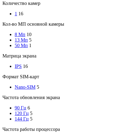
Количество камер
1
16
Кол-во МП основной камеры
8 Мп
10
13 Мп
5
50 Мп
1
Матрица экрана
IPS
16
Формат SIM-карт
Nano-SIM
5
Частота обновления экрана
90 Гц
6
120 Гц
5
144 Гц
5
Частота работы процессора