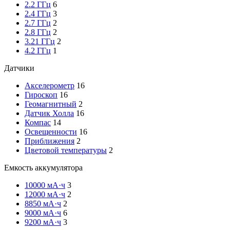
2.2 ГГц
6
2.4 ГГц
3
2.7 ГГц
2
2.8 ГГц
2
3.21 ГГц
2
4.2 ГГц
1
Датчики
Акселерометр
16
Гироскоп
16
Геомагнитный
2
Датчик Холла
16
Компас
14
Освещенности
16
Приближения
2
Цветовой температуры
2
Емкость аккумулятора
10000 мА·ч
3
12000 мА·ч
2
8850 мА·ч
2
9000 мА·ч
6
9200 мА·ч
3