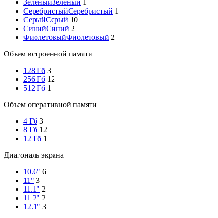
Зелёный
Зелёный
1
Серебристый
Серебристый
1
Серый
Серый
10
Синий
Синий
2
Фиолетовый
Фиолетовый
2
Объем встроенной памяти
128 Гб
3
256 Гб
12
512 Гб
1
Объем оперативной памяти
4 Гб
3
8 Гб
12
12 Гб
1
Диагональ экрана
10.6"
6
11"
3
11.1"
2
11.2"
2
12.1"
3