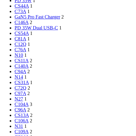
PD 35W
1
CS44A
1
C73A
1
GaN5 Pro Fast Charger
2
C146A
2
PD 35W Dual USB-C
1
CS54A
1
C81A
1
C12Q
1
C76A
1
N10
1
CS11A
2
C140A
2
C94A
2
N14
1
CS31A
1
C72Q
2
C97A
2
N27
1
C104A
3
C96A
2
CS13A
2
C106A
2
N31
1
C109A
2