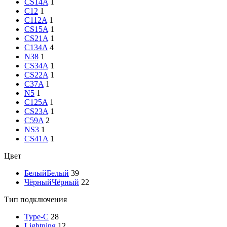
CS14A
1
C12
1
C112A
1
CS15A
1
CS21A
1
C134A
4
N38
1
CS34A
1
CS22A
1
C37A
1
N5
1
C125A
1
CS23A
1
C59A
2
NS3
1
CS41A
1
Цвет
Белый
Белый
39
Чёрный
Чёрный
22
Тип подключения
Type-C
28
Lightning
12