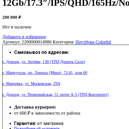
12Gb/17.3″/IPS/QHD/165Hz/N
200 000
₽
Нет в наличии
Добавить в избранное
Артикул:
2200000014986
Категория:
Ноутбуки Colorful
Самовывоз по адресам:
г. Донецк, ул. Артёма, 130 (ТРЦ Донецк-Сити)
г. Мариуполь, пр. Ленина (Мира), 71/41, пом.60
г. Макеевка, ул. Московская, 29А
г. Донецк, ул. Первомайская, 51 литер А-5 (ТРЦ Континент)
Доставка курьером:
от 600 ₽ в зависимости от района
Гарантия:
от магазина
Подробнее об условиях