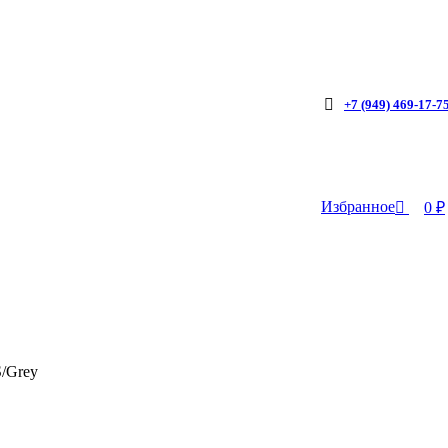
0
+7 (949) 469-17-7
Избранное
0
₽
/Grey