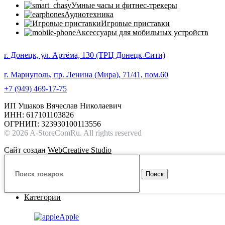
Умные часы и фитнес-трекеры
Аудиотехника
Игровые приставки
Аксессуары для мобильных устройств
г. Донецк, ул. Артёма, 130 (ТРЦ Донецк-Сити)
г. Мариуполь, пр. Ленина (Мира), 71/41, пом.60
+7 (949) 469-17-75
ИП Ушаков Вячеслав Николаевич
ИНН: 617101103826
ОГРНИП: 323930100113556
© 2026 A-StoreComRu. All rights reserved
Сайт создан
WebCreative Studio
Поиск
Категории
Apple