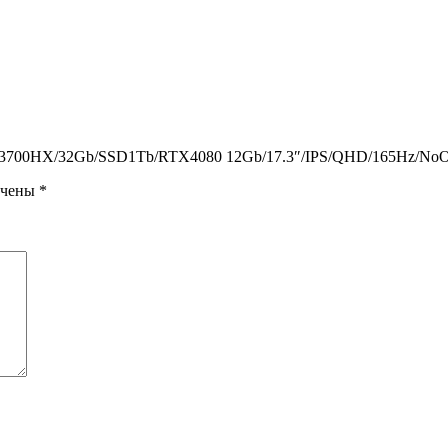
 i7-13700HX/32Gb/SSD1Tb/RTX4080 12Gb/17.3″/IPS/QHD/165Hz/No
ечены
*