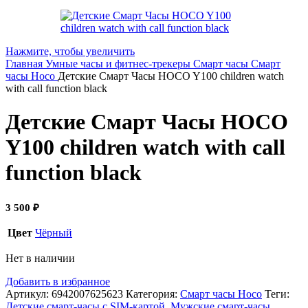
Нажмите, чтобы увеличить
Главная
Умные часы и фитнес-трекеры
Смарт часы
Смарт
часы Hoco
Детские Смарт Часы HOCO Y100 children watch
with call function black
Детские Смарт Часы HOCO
Y100 children watch with call
function black
3 500
₽
Цвет
Чёрный
Нет в наличии
Добавить в избранное
Артикул:
6942007625623
Категория:
Смарт часы Hoco
Теги:
Детские смарт-часы с SIM-картой
,
Мужские смарт-часы