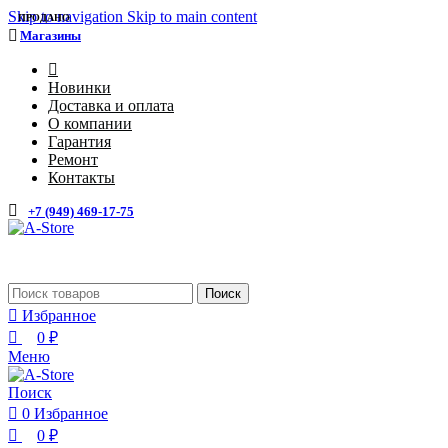
0
0
Skip to navigation
Skip to main content
ПРОДАНО
Магазины
4
Новинки
Доставка и оплата
О компании
Гарантия
Ремонт
Контакты
+7 (949) 469-17-75
Каталог
Поиск
Избранное
0
₽
Меню
Поиск
0
Избранное
0
₽