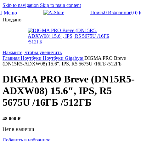
Skip to navigation
Skip to main content
Поиск
0
Избранное
Меню
0
0
Продано
Нажмите, чтобы увеличить
Главная
Ноутбуки
Ноутбуки Gigabyte
DIGMA PRO Breve
(DN15R5-ADXW08) 15.6″, IPS, R5 5675U /16ГБ /512ГБ
DIGMA PRO Breve (DN15R5-
ADXW08) 15.6″, IPS, R5
5675U /16ГБ /512ГБ
48 000
₽
Нет в наличии
Добавить в избранное