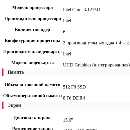
Модель процессора
Intel Core i3-1215U
Производитель процессора
Intel
Количество ядер
6
Конфигурация процессора
2 производительных ядра + 4 эфф
Производитель видеокарты
Intel
Модель видеокарты
UHD Graphics (интегрированная)
Память
Объем встроенной памяти
512 Гб SSD
Объем оперативной памяти
8 Гб DDR4
Экран
Диагональ экрана
15.6"
Разрешение экрана