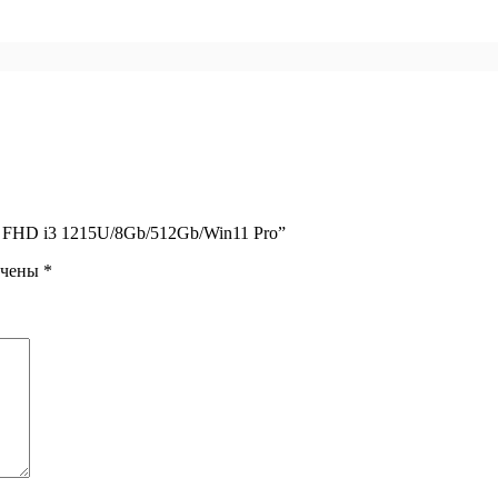
6″ FHD i3 1215U/8Gb/512Gb/Win11 Pro”
ечены
*