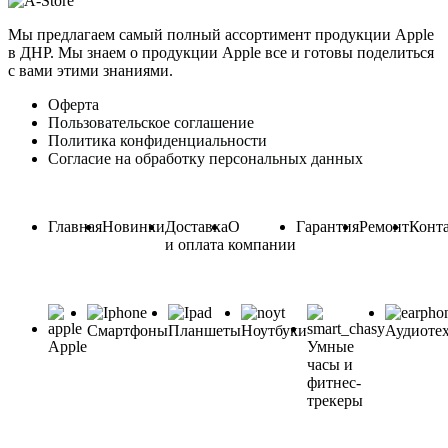
Мы предлагаем самый полный ассортимент продукции Apple
в ДНР. Мы знаем о продукции Apple все и готовы поделиться
с вами этими знаниями.
Оферта
Пользовательское соглашение
Политика конфиденциальности
Согласие на обработку персональных данных
Главная
Новинки
Доставка
О
Гарантия
Ремонт
Конт
и оплата
компании
Смартфоны
Планшеты
Ноутбуки
Аудиоте
Apple
Умные
часы и
фитнес-
трекеры