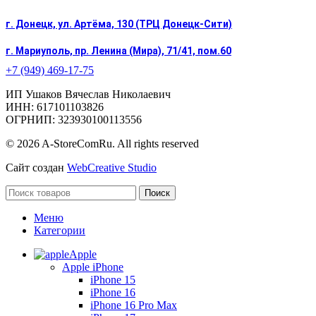
г. Донецк, ул. Артёма, 130 (ТРЦ Донецк-Сити)
г. Мариуполь, пр. Ленина (Мира), 71/41, пом.60
+7 (949) 469-17-75
ИП Ушаков Вячеслав Николаевич
ИНН: 617101103826
ОГРНИП: 323930100113556
© 2026 A-StoreComRu. All rights reserved
Сайт создан
WebCreative Studio
Поиск
Меню
Категории
Apple
Apple iPhone
iPhone 15
iPhone 16
iPhone 16 Pro Max