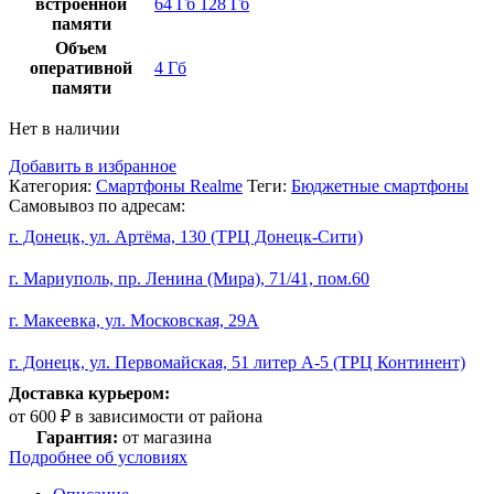
встроенной
64 Гб
128 Гб
памяти
Объем
оперативной
4 Гб
памяти
Нет в наличии
Добавить в избранное
Категория:
Смартфоны Realme
Теги:
Бюджетные смартфоны
Самовывоз по адресам:
г. Донецк, ул. Артёма, 130 (ТРЦ Донецк-Сити)
г. Мариуполь, пр. Ленина (Мира), 71/41, пом.60
г. Макеевка, ул. Московская, 29А
г. Донецк, ул. Первомайская, 51 литер А-5 (ТРЦ Континент)
Доставка курьером:
от 600 ₽ в зависимости от района
Гарантия:
от магазина
Подробнее об условиях