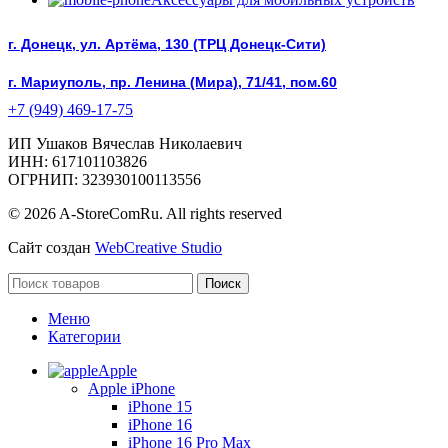
г. Донецк, ул. Артёма, 130 (ТРЦ Донецк-Сити)
г. Мариуполь, пр. Ленина (Мира), 71/41, пом.60
+7 (949) 469-17-75
ИП Ушаков Вячеслав Николаевич
ИНН: 617101103826
ОГРНИП: 323930100113556
© 2026 A-StoreComRu. All rights reserved
Сайт создан
WebCreative Studio
Поиск
Меню
Категории
Apple
Apple iPhone
iPhone 15
iPhone 16
iPhone 16 Pro Max