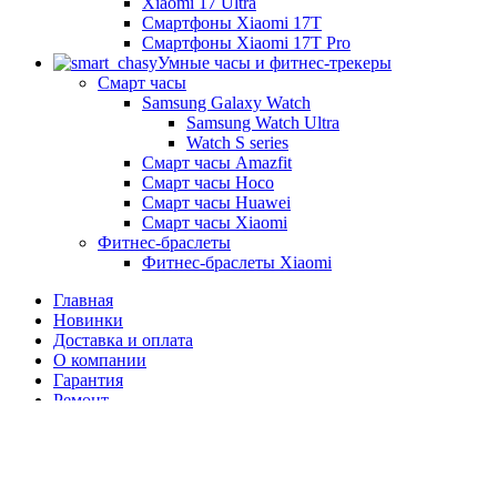
Xiaomi 17 Ultra
Смартфоны Xiaomi 17Т
Смартфоны Xiaomi 17Т Pro
Умные часы и фитнес-трекеры
Смарт часы
Samsung Galaxy Watch
Samsung Watch Ultra
Watch S series
Смарт часы Amazfit
Смарт часы Hoco
Смарт часы Huawei
Смарт часы Xiaomi
Фитнес-браслеты
Фитнес-браслеты Xiaomi
Главная
Новинки
Доставка и оплата
О компании
Гарантия
Ремонт
Контакты
г. Донецк, ул. Артёма, 130 (ТРЦ Донецк-Сити)
+7 (949) 469-17-75
Ежедневно с 10:00 до 20:00