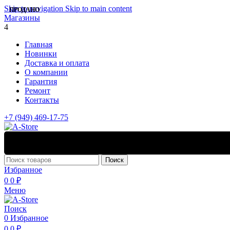
Skip to navigation
Skip to main content
ПРОДАНО
Магазины
4
Главная
Новинки
Доставка и оплата
О компании
Гарантия
Ремонт
Контакты
+7 (949) 469-17-75
Поиск
Избранное
0
0
₽
Меню
Поиск
0
Избранное
0
0
₽