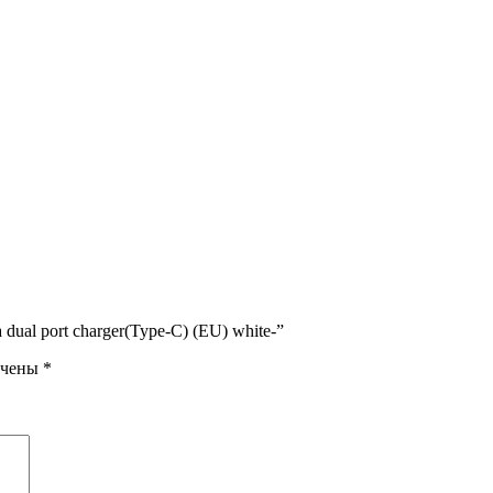
ual port charger(Type-C) (EU) white-”
ечены
*