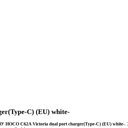
er(Type-C) (EU) white-
У HOCO C62A Victoria dual port charger(Type-C) (EU) white-
.