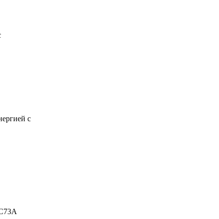
с
нергией с
 C73A