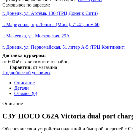
Самовывоз по адресам:
г. Донецк, ул. Артёма, 130 (ТРЦ Донецк-Сити)
г. Мариуполь, пр. Ленина (Мира), 71/41, пом.60
г. Макеевка, ул. Московская, 29А
г. Донецк, ул. Первомайская, 51 литер А-5 (ТРЦ Континент)
Доставка курьером:
от 600 ₽ в зависимости от района
Гарантия:
от магазина
Подробнее об условиях
Описание
Детали
Отзывы (0)
Описание
СЗУ HOCO C62A Victoria dual port charg
Обеспечьте свои устройства надежной и быстрой энергией с
СЗ