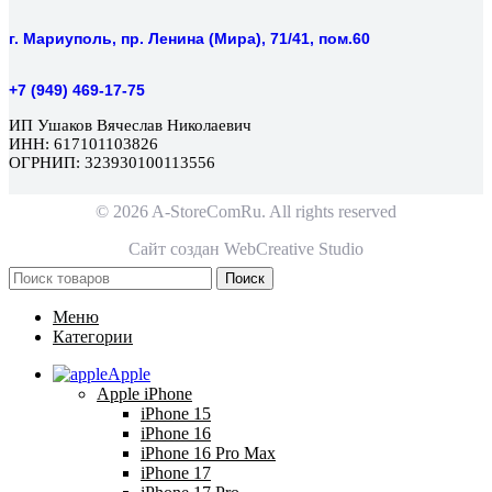
г. Мариуполь, пр. Ленина (Мира), 71/41, пом.60
+7 (949) 469-17-75
ИП Ушаков Вячеслав Николаевич
ИНН: 617101103826
ОГРНИП: 323930100113556
© 2026 A-StoreComRu. All rights reserved
Сайт создан
WebCreative Studio
Поиск
Меню
Категории
Apple
Apple iPhone
iPhone 15
iPhone 16
iPhone 16 Pro Max
iPhone 17