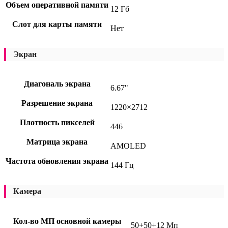
Объем оперативной памяти
12 Гб
Слот для карты памяти
Нет
Экран
Диагональ экрана
6.67"
Разрешение экрана
1220×2712
Плотность пикселей
446
Матрица экрана
AMOLED
Частота обновления экрана
144 Гц
Камера
Кол-во МП основной камеры
50+50+12 Мп