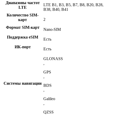
Диапазоны частот
LTE B1, B3, B5, B7, B8, B20, B28,
LTE
B38, B40, B41
Количество SIM-
2
карт
Формат SIM-карт
Nano-SIM
Поддержка eSIM
Есть
ИК-порт
Есть
GLONASS
,
GPS
,
Системы навигации
BDS
,
Galileo
,
QZSS