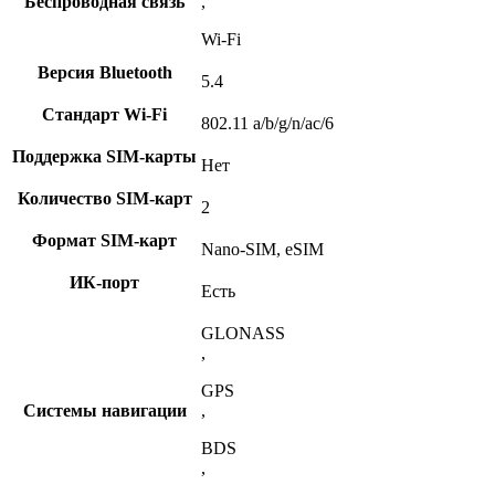
Беспроводная связь
,
Wi-Fi
Версия Bluetooth
5.4
Стандарт Wi-Fi
802.11 a/b/g/n/ac/6
Поддержка SIM-карты
Нет
Количество SIM-карт
2
Формат SIM-карт
Nano-SIM, eSIM
ИК-порт
Есть
GLONASS
,
GPS
Системы навигации
,
BDS
,