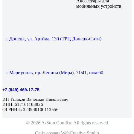
Аксессуары для
мобильных устройств
г. Донецк, ул. Артёма, 130 (ТРЦ Донецк-Сити)
г. Мариуполь, пр. Ленина (Мира), 71/41, пом.60
+7 (949) 469-17-75
ИП Ушаков Вячеслав Николаевич
ИНН: 617101103826
ОГРНИП: 323930100113556
© 2026 A-StoreComRu. All rights reserved
Сайт создан
WebCreative Studio