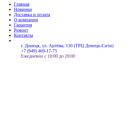
Главная
Новинки
Доставка и оплата
О компании
Гарантия
Ремонт
Контакты
г. Донецк, ул. Артёма, 130 (ТРЦ Донецк-Сити)
+7 (949) 469-17-75
Ежедневно с 10:00 до 20:00
г. Донецк, ул. Артёма, 130 (ТРЦ Донецк-Сити)
Избранное
Корзина
Закрыть
Для улучшения работы сайта мы используем cookie-файлы.
Продолжая пользоваться сайтом, вы соглашаетесь с