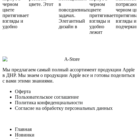
черном
цвете. Этот
в
черном
потрясаю
цвете
повседневных
цвете
черном цв
притягивает
задачах.
притягивает
притягива
взгляды и
Элегантный
взгляды и
взгляды и
удобно
дизайн в
удобно
подчеркив
лежит
Мы предлагаем самый полный ассортимент продукции Apple
в ДНР. Мы знаем о продукции Apple все и готовы поделиться
с вами этими знаниями.
Оферта
Пользовательское соглашение
Политика конфиденциальности
Согласие на обработку персональных данных
Главная
Новинки