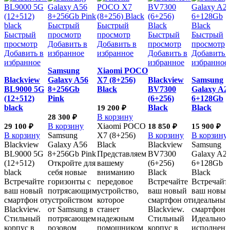
Быстрый
Быстрый
Быстрый
просмотр
просмотр
Быстрый
Быстрый
просмотр
Добавить в
Добавить в
просмотр
просмотр
Добавить в
избранное
избранное
Добавить в
Добавить 
избранное
избранное
избранное
Samsung
Xiaomi POCO
Blackview
Galaxy A56
X7 (8+256)
Blackview
Samsung
BL9000 5G
8+256Gb
Black
BV7300
Galaxy A2
(12+512)
Pink
(6+256)
6+128Gb
black
Black
Black
19 200
₽
В корзину
28 300
₽
В корзину
Xiaomi POCO
29 100
₽
18 850
₽
15 900
₽
В корзину
Samsung
X7 (8+256)
В корзину
В корзину
Blackview
Galaxy A56
Black
Blackview
Samsung
BL9000 5G
8+256Gb Pink
Представляем
BV7300
Galaxy A2
(12+512)
Откройте для
вашему
(6+256)
6+128Gb
black
себя новые
вниманию
Black
Black
Встречайте
горизонты с
передовое
Встречайте
Встречайт
ваш новый
потрясающим
устройство,
ваш новый
ваш новы
смартфон от
устройством
которое
смартфон от
идеальный
Blackview.
от Samsung в
станет
Blackview.
смартфон.
Стильный
потрясающем
надежным
Стильный
Идеальное
корпус в
розовом
помощником
корпус в
исполнени