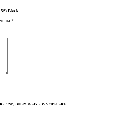
56) Black”
ечены
*
ля последующих моих комментариев.