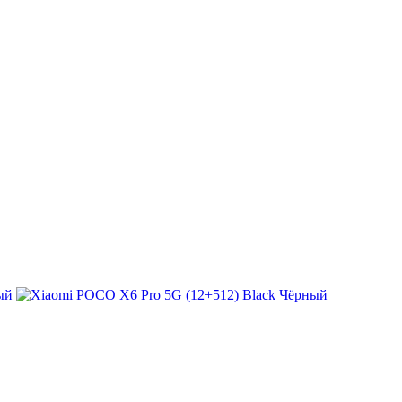
ый
Чёрный