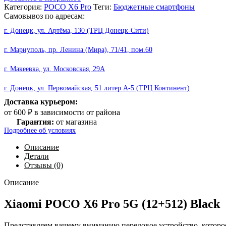
Категория:
POCO X6 Pro
Теги:
Бюджетные смартфоны
Самовывоз по адресам:
г. Донецк, ул. Артёма, 130 (ТРЦ Донецк-Сити)
г. Мариуполь, пр. Ленина (Мира), 71/41, пом.60
г. Макеевка, ул. Московская, 29А
г. Донецк, ул. Первомайская, 51 литер А-5 (ТРЦ Континент)
Доставка курьером:
от 600 ₽ в зависимости от района
Гарантия:
от магазина
Подробнее об условиях
Описание
Детали
Отзывы (0)
Описание
Xiaomi POCO X6 Pro 5G (12+512) Black
Представляем вашему вниманию передовое устройство, которо