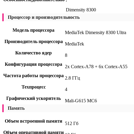
Dimensity 8300
Процессор и производительность
Модель процессора
MediaTek Dimensity 8300 Ultra
Производитель процессора
MediaTek
Количество ядер
8
Конфигурация процессора
2x Cortex-A78 + 6x Cortex-A55
Частота работы процессора
2.8 ГГц
Техпроцесс
4
Графический ускоритель
Mali-G615 MC6
Память
Объем встроенной памяти
512 Гб
Объем оперативной памяти