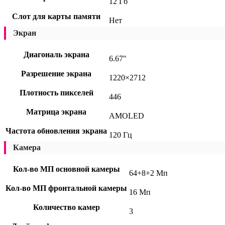
12 Гб
Слот для карты памяти
Нет
Экран
Диагональ экрана
6.67"
Разрешение экрана
1220×2712
Плотность пикселей
446
Матрица экрана
AMOLED
Частота обновления экрана
120 Гц
Камера
Кол-во МП основной камеры
64+8+2 Мп
Кол-во МП фронтальной камеры
16 Мп
Количество камер
3