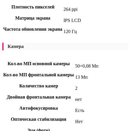
Плотность пикселей
264 ppi
Матрица экрана
IPS LCD
Частота обновления экрана
120 Гц
Камера
Кол-во МП основной камеры
50+0,08 Мп
Кол-во МП фронтальной камеры
13 Мп
Количество камер
2
Двойная фронтальная камера
нет
Автофокусировка
Есть
Оптическая стабилизация
Нет
Зум (фото)