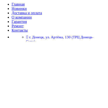
Главная
Новинки
Доставка и оплата
О компании
Гарантия
Ремонт
Контакты
г. Донецк, ул. Артёма, 130 (ТРЦ Донецк-
Сити)
+7 (949) 469-17-75
Ежедневно с 10:00 до 20:00
г. Донецк, ул. Артёма, 130 (ТРЦ Донецк-Сити)
Избранное
Корзина
Закрыть
Для улучшения работы сайта мы используем cookie-файлы.
Продолжая пользоваться сайтом, вы соглашаетесь с
Политикой конфиденциальности.
Больше информации
Принять