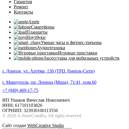
Гарантия
Ремонт
Контакты
Apple
Смартфоны
Планшеты
Ноутбуки
Умные часы и фитнес-трекеры
Аудиотехника
Игровые приставки
Аксессуары для мобильных устройств
г. Донецк, ул. Артёма, 130 (ТРЦ Донецк-Сити)
г. Мариуполь, пр. Ленина (Мира), 71/41, пом.60
+7 (949) 469-17-75
ИП Ушаков Вячеслав Николаевич
ИНН: 617101103826
ОГРНИП: 323930100113556
© 2026 A-StoreComRu. All rights reserved
Сайт создан
WebCreative Studio