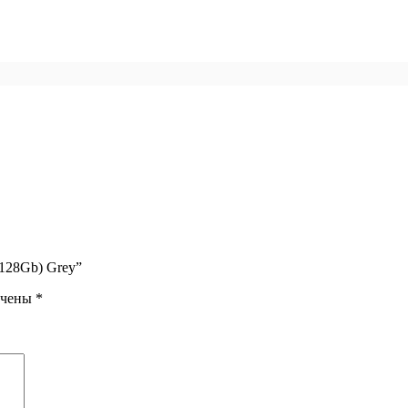
+128Gb) Grey”
ечены
*