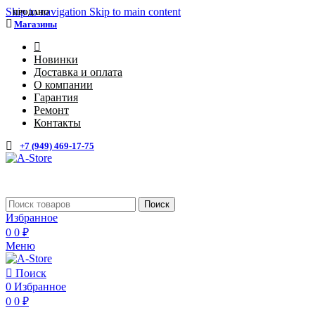
Skip to navigation
Skip to main content
ПРОДАНО
Магазины
4
Новинки
Доставка и оплата
О компании
Гарантия
Ремонт
Контакты
+7 (949) 469-17-75
Каталог
Поиск
Избранное
0
0
₽
Меню
Поиск
0
Избранное
0
0
₽