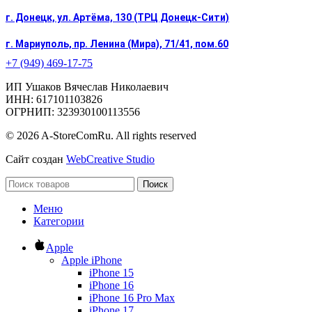
г. Донецк, ул. Артёма, 130 (ТРЦ Донецк-Сити)
г. Мариуполь, пр. Ленина (Мира), 71/41, пом.60
+7 (949) 469-17-75
ИП Ушаков Вячеслав Николаевич
ИНН: 617101103826
ОГРНИП: 323930100113556
© 2026 A-StoreComRu. All rights reserved
Сайт создан
WebCreative Studio
Поиск
Меню
Категории
Apple
Apple iPhone
iPhone 15
iPhone 16
iPhone 16 Pro Max
iPhone 17