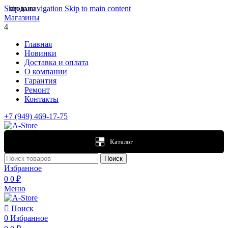
Skip to navigation
Skip to main content
ПРОДАНО
Магазины
4
Главная
Новинки
Доставка и оплата
О компании
Гарантия
Ремонт
Контакты
+7 (949) 469-17-75
Каталог
Поиск
Избранное
0
0
₽
Меню
Поиск
0
Избранное