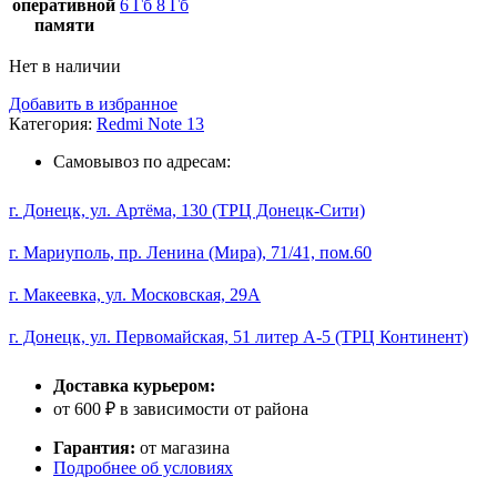
оперативной
6 Гб
8 Гб
памяти
Нет в наличии
Добавить в избранное
Категория:
Redmi Note 13
Самовывоз по адресам:
г. Донецк, ул. Артёма, 130 (ТРЦ Донецк-Сити)
г. Мариуполь, пр. Ленина (Мира), 71/41, пом.60
г. Макеевка, ул. Московская, 29А
г. Донецк, ул. Первомайская, 51 литер А-5 (ТРЦ Континент)
Доставка курьером:
от 600 ₽ в зависимости от района
Гарантия:
от магазина
Подробнее об условиях