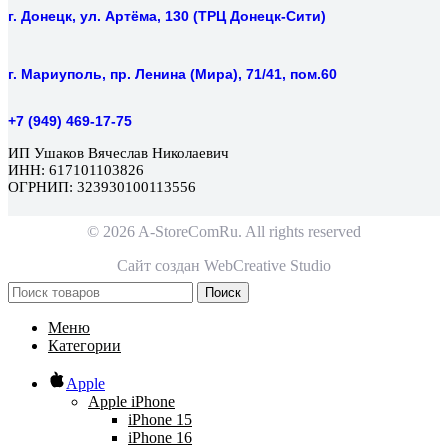
г. Донецк, ул. Артёма, 130 (ТРЦ Донецк-Сити)
г. Мариуполь, пр. Ленина (Мира), 71/41, пом.60
+7 (949) 469-17-75
ИП Ушаков Вячеслав Николаевич
ИНН: 617101103826
ОГРНИП: 323930100113556
© 2026 A-StoreComRu. All rights reserved
Сайт создан
WebCreative Studio
Поиск
Меню
Категории
Apple
Apple iPhone
iPhone 15
iPhone 16