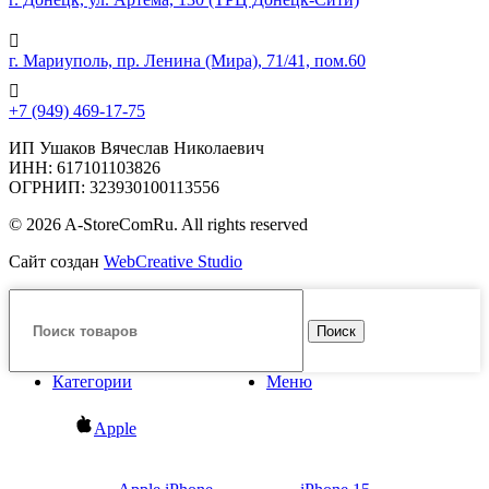
г. Мариуполь, пр. Ленина (Мира), 71/41, пом.60
+7 (949) 469-17-75
ИП Ушаков Вячеслав Николаевич
ИНН: 617101103826
ОГРНИП: 323930100113556
© 2026 A-StoreComRu. All rights reserved
Сайт создан
WebCreative Studio
Поиск
Категории
Меню
Apple