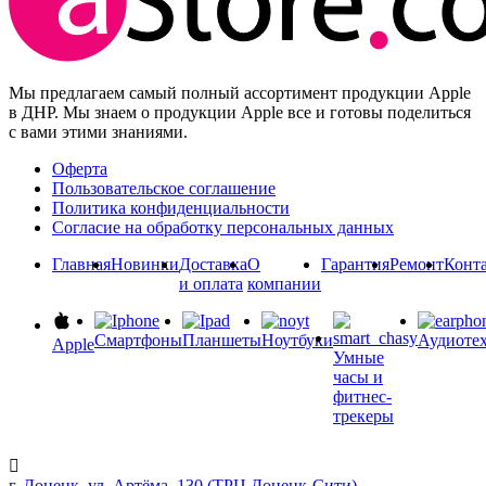
Мы предлагаем самый полный ассортимент продукции Apple
в ДНР. Мы знаем о продукции Apple все и готовы поделиться
с вами этими знаниями.
Оферта
Пользовательское соглашение
Политика конфиденциальности
Согласие на обработку персональных данных
Главная
Новинки
Доставка
О
Гарантия
Ремонт
Конт
и оплата
компании
Смартфоны
Планшеты
Ноутбуки
Аудиоте
Apple
Умные
часы и
фитнес-
трекеры
г. Донецк, ул. Артёма, 130 (ТРЦ Донецк-Сити)