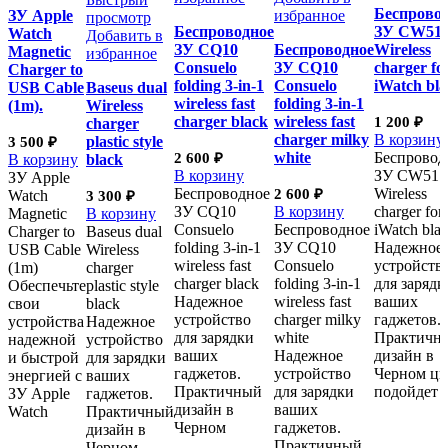
Беспрово
ЗУ Apple
избранное
просмотр
Беспроводное
ЗУ CW51
Watch
Добавить в
ЗУ CQ10
Беспроводное
Wireless
Magnetic
избранное
Consuelo
ЗУ CQ10
charger fo
Charger to
folding 3-in-1
Consuelo
iWatch bl
USB Cable
Baseus dual
wireless fast
folding 3-in-1
(1m).
Wireless
charger black
wireless fast
1 200
₽
charger
charger milky
В корзину
plastic style
3 500
₽
white
Беспровод
2 600
₽
В корзину
black
В корзину
ЗУ CW51
ЗУ Apple
Беспроводное
Wireless
2 600
₽
Watch
3 300
₽
ЗУ CQ10
В корзину
charger for
Magnetic
В корзину
Consuelo
Беспроводное
iWatch bla
Charger to
Baseus dual
folding 3-in-1
ЗУ CQ10
Надежное
USB Cable
Wireless
wireless fast
Consuelo
устройств
(1m)
charger
charger black
folding 3-in-1
для зарядк
Обеспечьте
plastic style
Надежное
wireless fast
ваших
свои
black
устройство
charger milky
гаджетов.
устройства
Надежное
для зарядки
white
Практичн
надежной
устройство
ваших
Надежное
дизайн в
и быстрой
для зарядки
гаджетов.
устройство
Черном цв
энергией с
ваших
Практичный
для зарядки
подойдет
ЗУ Apple
гаджетов.
дизайн в
ваших
Watch
Практичный
Черном
гаджетов.
дизайн в
Практичный
Черном