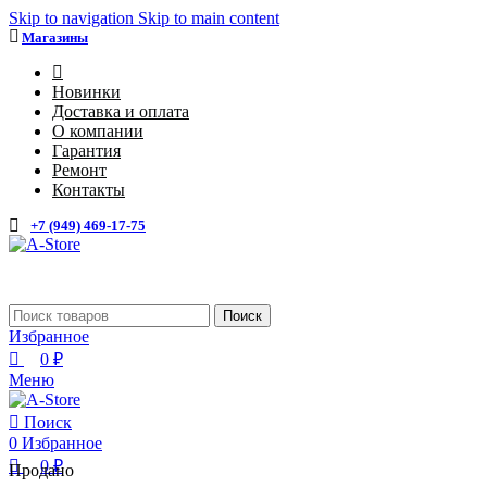
0
0
Skip to navigation
Skip to main content
Магазины
4
Новинки
Доставка и оплата
О компании
Гарантия
Ремонт
Контакты
+7 (949) 469-17-75
Каталог
Поиск
Избранное
0
₽
Меню
Поиск
0
Избранное
0
₽
Продано