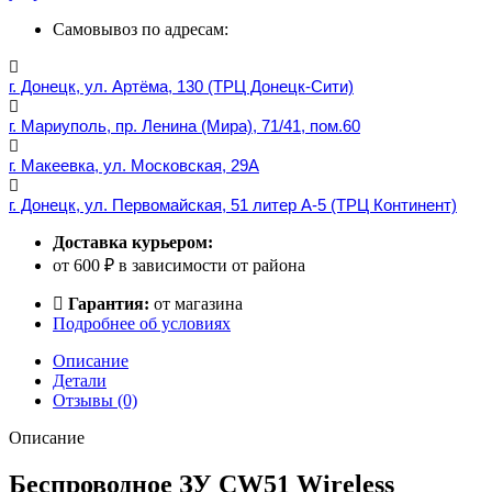
Wireless
charger
Самовывоз по адресам:
for
iWatch
gray
г. Донецк, ул. Артёма, 130 (ТРЦ Донецк-Сити)
г. Мариуполь, пр. Ленина (Мира), 71/41, пом.60
г. Макеевка, ул. Московская, 29А
г. Донецк, ул. Первомайская, 51 литер А-5 (ТРЦ Континент)
Доставка курьером:
от 600 ₽ в зависимости от района
Гарантия:
от магазина
Подробнее об условиях
Описание
Детали
Отзывы (0)
Описание
Беспроводное ЗУ CW51 Wireless