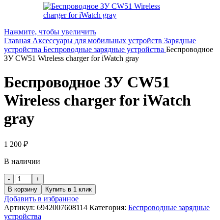
Нажмите, чтобы увеличить
Главная
Аксессуары для мобильных устройств
Зарядные
устройства
Беспроводные зарядные устройства
Беспроводное
ЗУ CW51 Wireless charger for iWatch gray
Беспроводное ЗУ CW51
Wireless charger for iWatch
gray
1 200
₽
В наличии
Количество
товара
В корзину
Купить в 1 клик
Беспроводное
Добавить в избранное
ЗУ
Артикул:
6942007608114
Категория:
Беспроводные зарядные
CW51
устройства