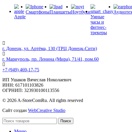
Смартфоны
Планшеты
Ноутбуки
Аудиоте
Apple
Умные
часы и
фитнес-
трекеры
г. Донецк, ул. Артёма, 130 (ТРЦ Донецк-Сити)
г. Мариуполь, пр. Ленина (Мира), 71/41, пом.60
+7 (949) 469-17-75
ИП Ушаков Вячеслав Николаевич
ИНН: 617101103826
ОГРНИП: 323930100113556
© 2026 A-StoreComRu. All rights reserved
Сайт создан
WebCreative Studio
Поиск
Меню