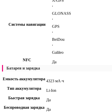
A-GPS
,
GLONASS
,
Системы навигации
GPS
,
BeiDou
,
Galileo
NFC
Да
Батарея и зарядка
Емкость аккумулятора
4323 мА·ч
Тип аккумулятора
Li-Ion
Быстрая зарядка
Да
Беспроводная зарядка
Да