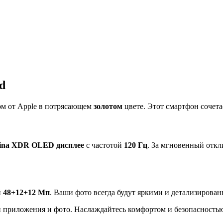
d
ом от Apple в потрясающем
золотом
цвете. Этот смартфон сочета
etina XDR OLED дисплее
с частотой
120 Гц
. За мгновенный отк
й
48+12+12 Мп
. Ваши фото всегда будут яркими и детализирова
 приложения и фото. Наслаждайтесь комфортом и безопасность