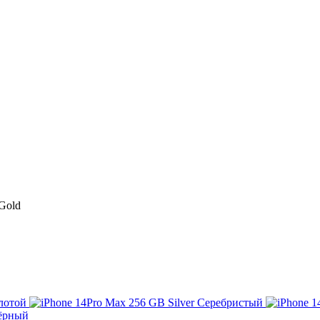
Gold
лотой
Серебристый
ёрный