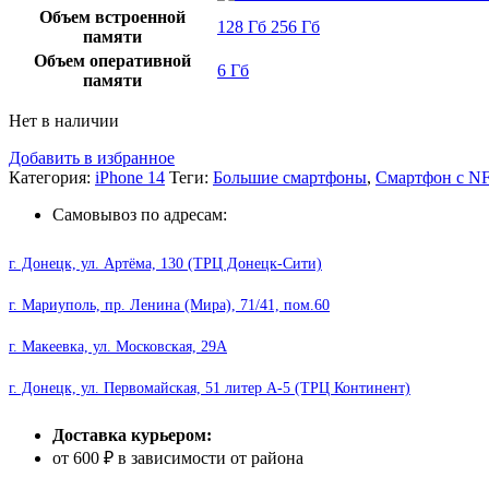
Объем встроенной
128 Гб
256 Гб
памяти
Объем оперативной
6 Гб
памяти
Нет в наличии
Добавить в избранное
Категория:
iPhone 14
Теги:
Большие смартфоны
,
Смартфон с N
Самовывоз по адресам:
г. Донецк, ул. Артёма, 130 (ТРЦ Донецк-Сити)
г. Мариуполь, пр. Ленина (Мира), 71/41, пом.60
г. Макеевка, ул. Московская, 29А
г. Донецк, ул. Первомайская, 51 литер А-5 (ТРЦ Континент)
Доставка курьером:
от 600 ₽ в зависимости от района