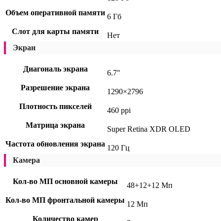
Объем оперативной памяти
6 Гб
Слот для карты памяти
Нет
Экран
Диагональ экрана
6.7"
Разрешение экрана
1290×2796
Плотность пикселей
460 ppi
Матрица экрана
Super Retina XDR OLED
Частота обновления экрана
120 Гц
Камера
Кол-во МП основной камеры
48+12+12 Мп
Кол-во МП фронтальной камеры
12 Мп
Количество камер