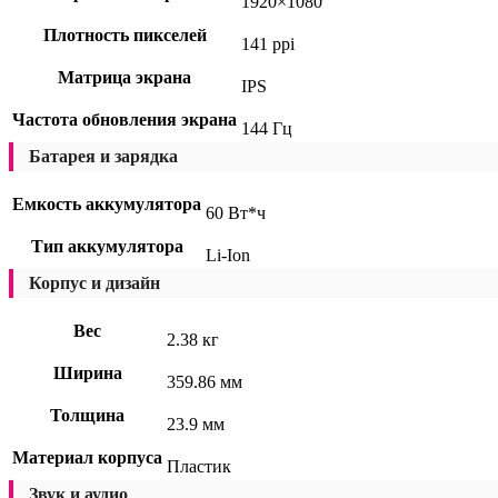
1920×1080
Плотность пикселей
141 ppi
Матрица экрана
IPS
Частота обновления экрана
144 Гц
Батарея и зарядка
Емкость аккумулятора
60 Вт*ч
Тип аккумулятора
Li-Ion
Корпус и дизайн
Вес
2.38 кг
Ширина
359.86 мм
Толщина
23.9 мм
Материал корпуса
Пластик
Звук и аудио