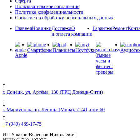
Оферта
Пользовательское соглашение
Политика конфиденциальности
Согласие на обработку персональных данных
Главная
Новинки
Доставка
О
Гарантия
Ремонт
Конт
и оплата
компании
Смартфоны
Планшеты
Ноутбуки
Аудиоте
Apple
Умные
часы и
фитнес-
трекеры
г. Донецк, ул. Артёма, 130 (ТРЦ Донецк-Сити)
г. Мариуполь, пр. Ленина (Мира), 71/41, пом.60
+7 (949) 469-17-75
ИП Ушаков Вячеслав Николаевич